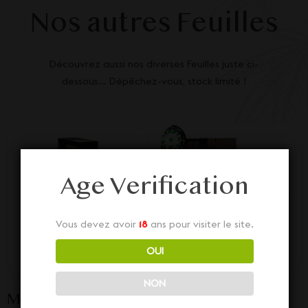
Nos autres Feuilles
Découvrez aussi nos diverses Feuilles juste ci-
dessous... Dépêchez-vous, stock limité !
Age Verification
Vous devez avoir
18
ans pour visiter le site.
OUI
NON
Maxi feuille HRB
Feuilles à rouler