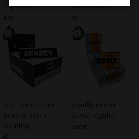
Explosion
Jass Brown
4.9€
1€
Feuilles à rouler
Feuille à rouler
Sensky Retro
Beuz regular
Gaming
1.20€
1€