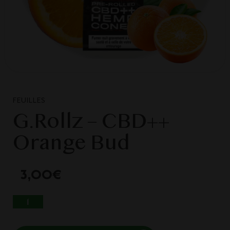
FEUILLES
G.Rollz – CBD++
Orange Bud
3,00
€
QUANTITÉ DE G.ROLLZ - CBD++ ORANGE
BUD