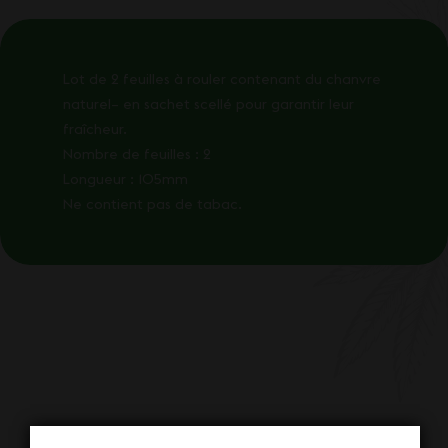
Lot de 2 feuilles à rouler contenant du chanvre
naturel– en sachet scellé pour garantir leur
fraîcheur.
Nombre de feuilles : 2
Longueur : 105mm
Ne contient pas de tabac.