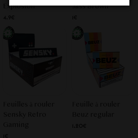
Explosion
Jass Brown
4.9€
1€
Feuilles à rouler
Feuille à rouler
Sensky Retro
Beuz regular
Gaming
1.20€
1€