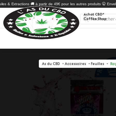
es & Extractions 🚚 à partir de 49€ pour les autres produits 🤫 Envelo
Achat CBD*
Recherche
Coffee Shop
de
produits
As du CBD
Accessoires
Feuilles
Roy