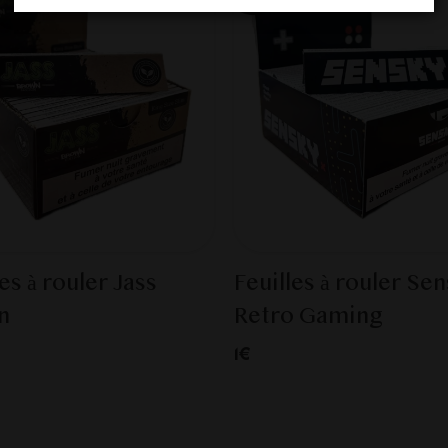
les à rouler Jass
Feuilles à rouler Se
n
Retro Gaming
1€