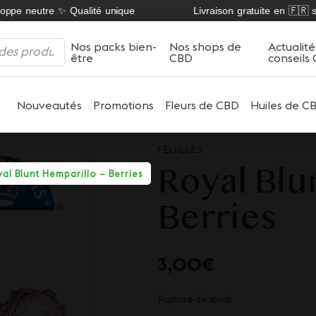
ppe neutre ✨ Qualité unique
Livraison gratuite en 🇫🇷 sur
Nos packs bien-
Nos shops de
Actualité
être
CBD
conseils
Nouveautés
Promotions
Fleurs de CBD
Huiles de C
FEUILLES
Royal Blu
al Blunt Hemparillo – Berries
Berries
3,00
€
Rupture de stock