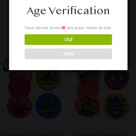
Age Verification
Grinders
Vous devez avoir
18
ans pour visiter le site.
Découvrez aussi nos diverses Grinders juste ci-
dessous... Dépêchez-vous, stock limité !
OUI
NON
Grinder fantaisie –
Grinder fantaisie –