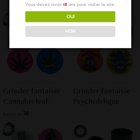
Vous devez avoir
18
ans pour visiter le site.
OUI
NON
Grinder fantaisie –
Grinder fantaisie –
Cannabis leaf
Psychédélique
3€
À partir de