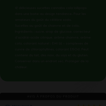
12 délicieuses sucettes cannabis cola lollipops
dans une boite au design tendance. Pour les
amateurs du goût du célèbre soda.
Sucettes au goût de chanvre et de cola.
Ingrédients : sucre, sirop de glucose, correcteur
d’acidité-acide citrique, arôme chanvre, arôme
cola, colorant naturel : E141 (ii) – complexes de
cuivre de chlorophyllines, colorant E150d. Peut
contenir du lait, des noix, du soja et du gluten.
Conserver dans un endroit sec. Protéger de la
chaleur.
AVIS À PROPOS DU PRODUIT
Mary José R.