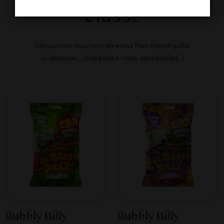
classé
Découvrez aussi nos diverses Non classé juste
ci-dessous... Dépêchez-vous, stock limité !
Bubbly Billy
Bubbly Billy