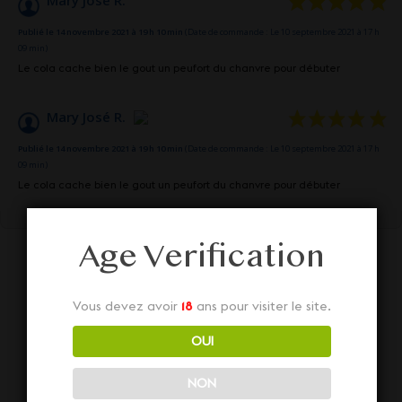
Publié le 14 novembre 2021 à 19 h 10 min
(Date de commande : Le 10 septembre 2021 à 17 h
09 min)
Le cola cache bien le gout un peufort du chanvre pour débuter
Mary José R.
Publié le 14 novembre 2021 à 19 h 10 min
(Date de commande : Le 10 septembre 2021 à 17 h
09 min)
Le cola cache bien le gout un peufort du chanvre pour débuter
Age Verification
Vous devez avoir
18
ans pour visiter le site.
OUI
Nos autres Non
NON