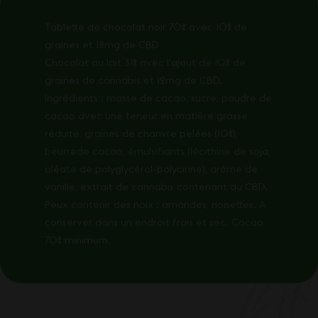
Tablette de chocolat noir 70% avec 10% de
graines et 18mg de CBD
Chocolat au lait 31% avec l’ajout de 10% de
graines de cannabis et 12mg de CBD.
Ingrédients : masse de cacao, sucre, poudre de
cacao avec une teneur en matière grasse
réduite, graines de chanvre pelées (10%),
beurrede cacao, émulsifiants (lécithine de soja,
oléate de polyglycérol-polycirine), arôme de
vanille, extrait de cannabis contenant du CBD.
Peux contenir des noix : amandes, noisettes. A
conserver dans un endroit frais et sec. Cacao
70% minimum.