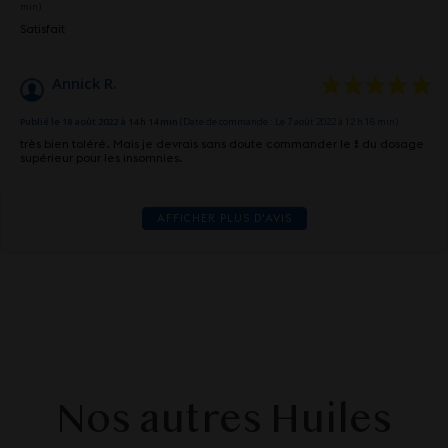
min)
Satisfait
Annick R.
Publié le 18 août 2022 à 14 h 14 min
(Date de commande : Le 7 août 2022 à 12 h 16 min)
très bien toléré. Mais je devrais sans doute commander le % du dosage
supérieur pour les insomnies.
AFFICHER PLUS D'AVIS
Nos autres Huiles