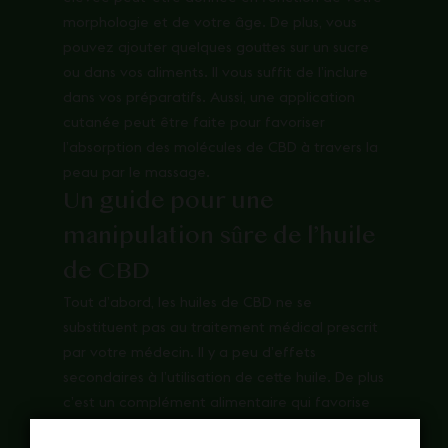
morphologie et de votre âge. De plus, vous
pouvez ajouter quelques gouttes sur un sucre
ou dans vos aliments. Il vous suffit de l’inclure
dans vos préparatifs. Aussi, une application
cutanée peut être faite pour favoriser
l’absorption des molécules de CBD à travers la
peau par le massage.
Un guide pour une
manipulation sûre de l’huile
de CBD
Tout d’abord, les
huiles de CBD
ne se
substituent pas au traitement médical prescrit
par votre médecin. Il y a peu d’effets
secondaires à l’utilisation de cette huile. De plus
c’est un complément alimentaire qui favorise
le bien-être physique et mental. Vous devriez