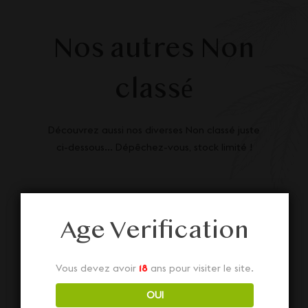
Nos autres Non
classé
Découvrez aussi nos diverses Non classé juste
ci-dessous... Dépêchez-vous, stock limité !
Age Verification
Vous devez avoir
18
ans pour visiter le site.
OUI