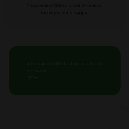
Nos
produits CBD
sont sélectionnés et
testés par notre équipe.
Bière aux extraits de chanvre, sans thc
4.5°alcool
330ml