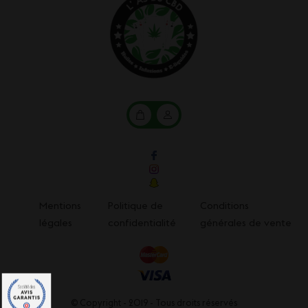
Mon
Mon
panier
compte
Mentions
Politique de
Conditions
légales
confidentialité
générales de vente
© Copyright - 2019 - Tous droits réservés