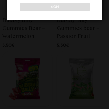
NON
Bubbly Billy
Bubbly Billy
Gummies Bear –
Gummies bear –
Watermelon
Passion Fruit
5.50€
5.50€