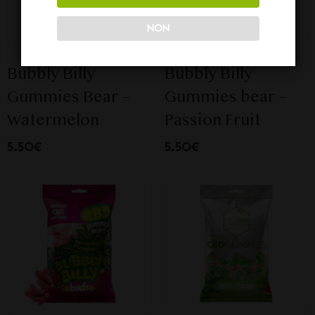
NON
Bubbly Billy
Bubbly Billy
Gummies Bear –
Gummies bear –
Watermelon
Passion Fruit
5.50€
5.50€