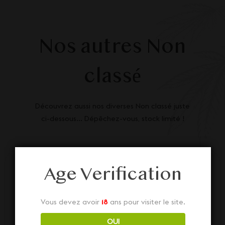
Nos autres Non
classé
Découvrez aussi nos diverses Non classé juste
ci-dessous... Dépêchez-vous, stock limité !
Age Verification
Vous devez avoir
18
ans pour visiter le site.
OUI