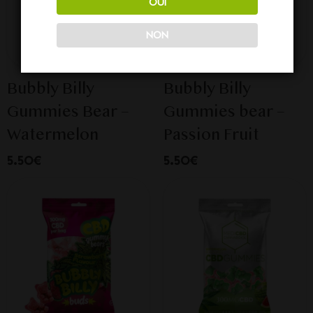
OUI
NON
Bubbly Billy
Bubbly Billy
Gummies Bear –
Gummies bear –
Watermelon
Passion Fruit
5.50€
5.50€