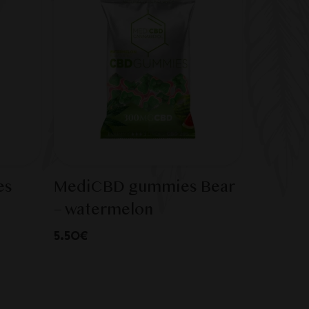
es
MediCBD gummies Bear
– watermelon
5.50€