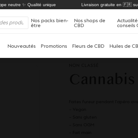
e neutre ✨ Qualité unique
Livraison gratuite en 🇫🇷 sur n
Nos packs bien-
Nos shops de
Actualité
être
CBD
conseils
Nouveautés
Promotions
Fleurs de CBD
Huiles de C
NON CLASSÉ
Cannabis 
Faites fureur pendant l’apéro ave
– Vegan
– Sans gluten
– Sans OGM
– Fait main