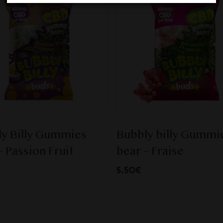
y Billy Gummies
Bubbly billy Gummi
– Passion Fruit
bear – Fraise
5.50€