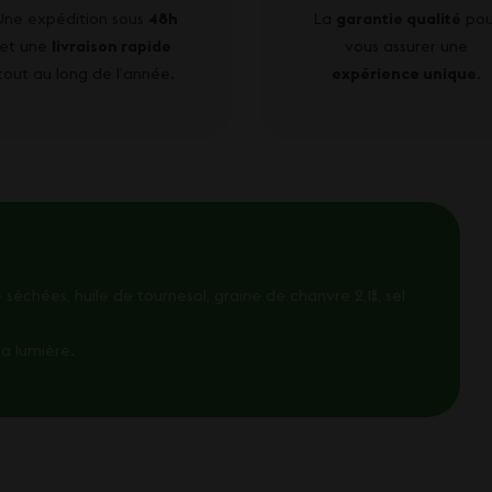
Une expédition sous
48h
La
garantie qualité
pou
et une
livraison rapide
vous assurer une
tout au long de l’année.
expérience unique
.
séchées, huile de tournesol, graine de chanvre 2,1%, sel
la lumière.