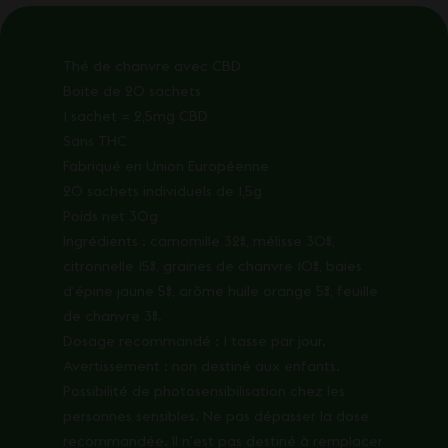
Thé de chanvre avec CBD
Boite de 20 sachets
1 sachet = 2,5mg CBD
Sans THC
Fabriqué en Union Européenne
20 sachets individuels de 1,5g
Poids net 30g
Ingrédients : camomille 32%, mélisse 30%,
citronnelle 15%, graines de chanvre 10%, baies
d’épine jaune 5%, arôme huile orange 5%, feuille
de chanvre 3%.
Dosage recommandé : 1 tasse par jour.
Avertissement : non destiné aux enfants.
Possibilité de photosensibilisation chez les
personnes sensibles. Ne pas dépasser la dose
recommandée. Il n’est pas destiné à remplacer