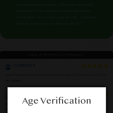
une alimentation variée. Tenir hors de portée
des enfants. Ne contient aucune substance
narcotique. Ne contient pas de THC. Conserver
dans un endroit sec en dessous de 25°C.
AVIS À PROPOS DU PRODUIT
CLÉMENCE P.
Publié le 19 janvier 2023 à 10 h 02 min
(Date de commande : Le 7 janvier 2023 à 22 h 32 min)
Je l’adore !
CLÉMENCE P.
Age Verification
Publié le 19 janvier 2023 à 10 h 02 min
(Date de commande : Le 7 janvier 2023 à 22 h 32 min)
Je l’adore !