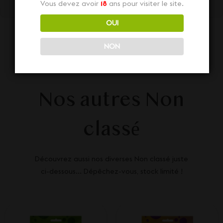
Vous devez avoir
18
ans pour visiter le site.
OUI
NON
Nos autres Non
classé
Découvrez aussi nos diverses Non classé juste
ci-dessous... Dépêchez-vous, stock limité !