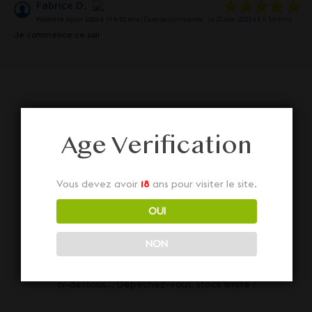
Fabrice D.
Publié le 9 juin 2023 à 17 h 52 min
(Date de commande : Le 25 mai 2023 à 8 h 54 min)
Je commence ce soir
Age Verification
Nos autres Non
Vous devez avoir
18
ans pour visiter le site.
OUI
classé
NON
Découvrez aussi nos diverses Non classé juste
ci-dessous... Dépêchez-vous, stock limité !