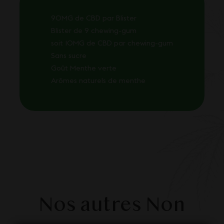
90MG de CBD par Blister
Blister de 9 chewing-gum
soit 10MG de CBD par chewing-gum
Sans sucre
Goût Menthe verte
Arômes naturels de menthe
Nos autres Non