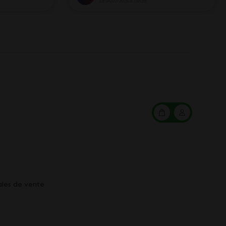
Mon
Mon
panier
compte
ales de vente