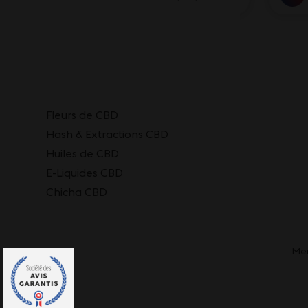
Fleurs de CBD
Hash & Extractions CBD
Huiles de CBD
E-Liquides CBD
Chicha CBD
Men