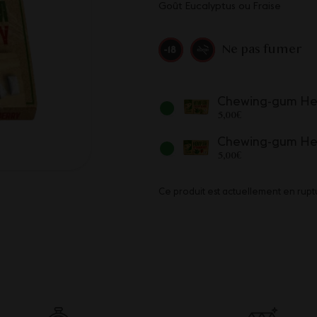
Goût Eucalyptus ou Fraise
Ne pas fumer
Chewing-gum He
5,00
€
Chewing-gum Hem
5,00
€
Ce produit est actuellement en ruptu