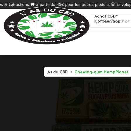
 & Extractions 🚚 à partir de 49€ pour les autres produits 🤫 Enveloppe
Achat CBD*
Recherche
Coffee Shop
de
produits
As du CBD
Chewing-gum HempPlanet