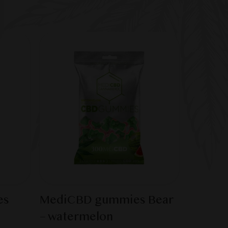
es
MediCBD gummies Bear
– watermelon