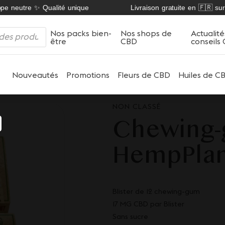
 neutre ✨ Qualité unique
Livraison gratuite en 🇫🇷 sur no
Nos packs bien-
Nos shops de
Actualité
être
CBD
conseils
Nouveautés
Promotions
Fleurs de CBD
Huiles de C
NON CLASSÉ
Chewing
HempPla
Blister de 12 chewing-gum
17 MG CBD par Blister
Sans sucre