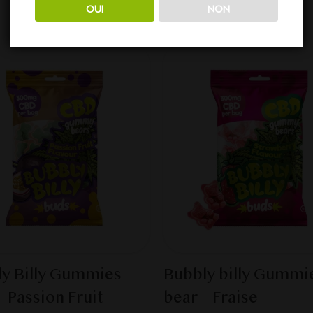
dessous... Dépêchez-vous, stock limité !
OUI
NON
y Billy Gummies
Bubbly billy Gummi
– Passion Fruit
bear – Fraise