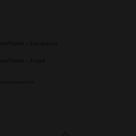
mpPlanet – Eucalyptus
pPlanet – Fraise
re et indisponible.