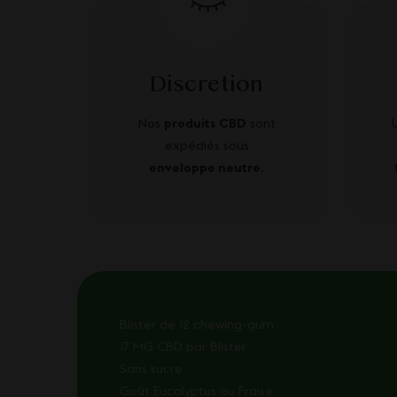
Discretion
Nos
produits CBD
sont
expédiés sous
enveloppe neutre
.
Blister de 12 chewing-gum
17 MG CBD par Blister
Sans sucre
Goût Eucalyptus ou Fraise