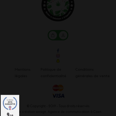
Mon
Mon
panier
compte
Mentions
Politique de
Conditions
légales
confidentialité
générales de vente
© Copyright - 2019 - Tous droits réservés
Une création wesign,
Agence de communication à Caen
9
/10