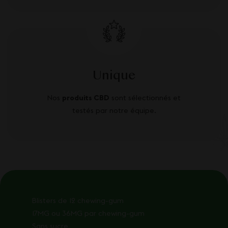
Unique
Nos
produits CBD
sont sélectionnés et
testés par notre équipe.
Blisters de 12 chewing-gum
17MG ou 36MG par chewing-gum
Sans sucre