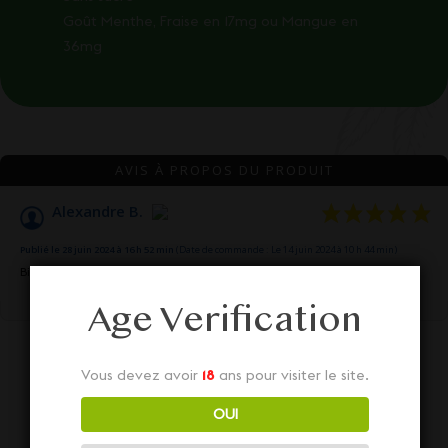
Goût Menthe, Fraise en 17mg ou Mangue en
36mg
AVIS À PROPOS DU PRODUIT
Alexandre B.
Publié le 28 juin 2024 à 16 h 52 min
(Date de commande : Le 14 juin 2024 à 10 h 44 min)
Bien
Age Verification
Vous devez avoir
18
ans pour visiter le site.
OUI