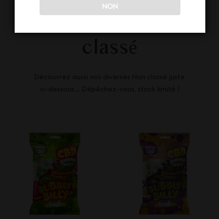
NON
Nos autres Non
classé
Découvrez aussi nos diverses Non classé juste
ci-dessous... Dépêchez-vous, stock limité !