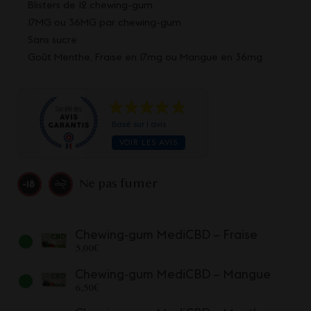
Blisters de 12 chewing-gum
17MG ou 36MG par chewing-gum
Sans sucre
Goût Menthe, Fraise en 17mg ou Mangue en 36mg
Basé sur 1 avis
VOIR LES AVIS
Ne pas fumer
Chewing-gum MediCBD – Fraise
5,00
€
Chewing-gum MediCBD – Mangue
6,50
€