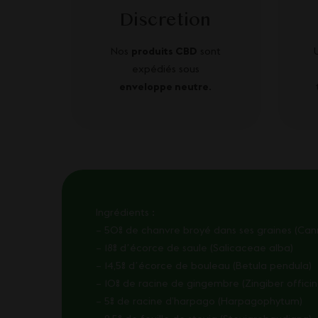
Discretion
Nos
produits CBD
sont
expédiés sous
enveloppe neutre
.
Ingrédients :
– 50% de chanvre broyé dans ses graines (Cann
– 18% dʼécorce de saule (Salicaceae alba)
– 14,5% dʼécorce de bouleau (Betula pendula)
– 10% de racine de gingembre (Zingiber officin
– 5% de racine d’harpago (Harpagophytum)