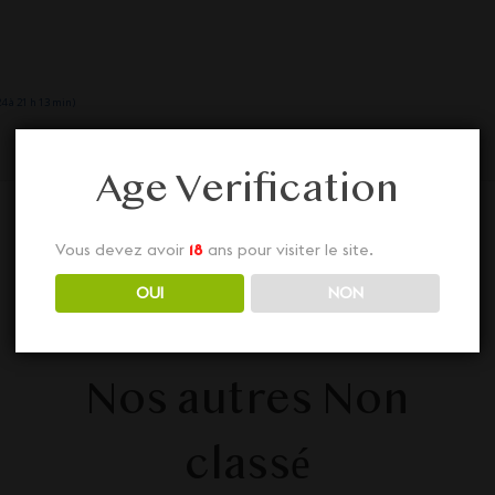
4 à 21 h 13 min)
Age Verification
Vous devez avoir
18
ans pour visiter le site.
OUI
NON
Nos autres Non
classé