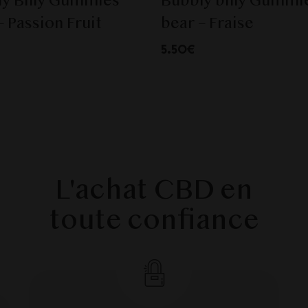
y Billy Gummies
Bubbly billy Gummi
– Passion Fruit
bear – Fraise
5.50€
L'achat CBD en
toute confiance