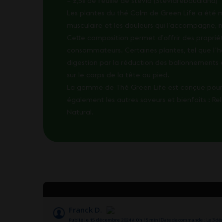
– 2,5% de feuille de stevia (Steviarebaudiana)
Les plantes du thé Calm de Green Life a été 
musculaire et les douleurs qui l’accompagne,
Cette composition permet d’offrir des proprié
consommateurs. Certaines plantes, tel que lʼha
digestion par la réduction des ballonnements e
sur le corps de la tête au pied.
La gamme de Thé Green Life est conçue pour
également les autres saveurs et bienfaits : Re
Natural.
Franck D.
Publié le 15 décembre 2024 à 0 h 15 min
(Date de commande : Le 3 dé