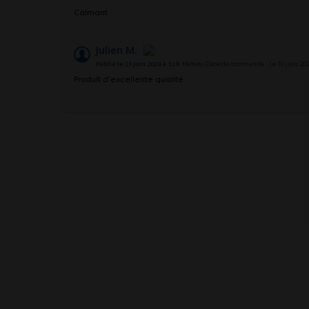
Calmant
Julien M.
Publié le 21 juin 2024 à 12 h 19 min
(Date de commande : Le 10 juin 202
Produit d’excellente qualité