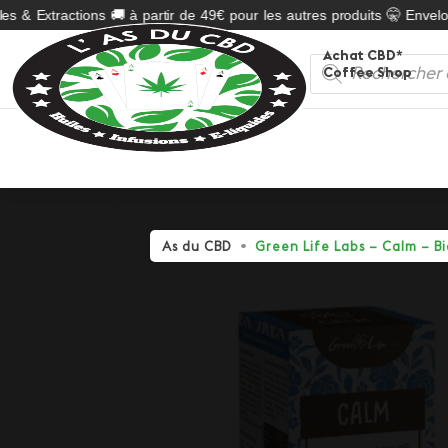
s & Extractions 🚚 à partir de 49€ pour les autres produits 🤫 Envelop
Achat CBD*
Recherche
Coffee Shop
de
produits
As du CBD
Green Life Labs – Calm – B