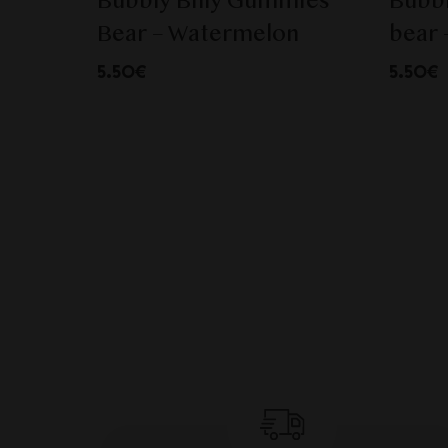
Bubbly Billy Gummies
Bubbl
Bear – Watermelon
bear 
5.50€
5.50€