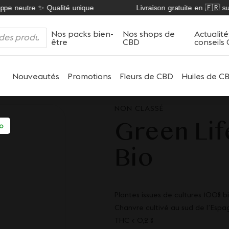
pe neutre ✨ Qualité unique
Livraison gratuite en 🇫🇷 sur 
Nos packs bien-
Nos shops de
Actualité
être
CBD
conseils
Nouveautés
Promotions
Fleurs de CBD
Huiles de C
NON CLASSÉ
Green Lif
io
Bio
Plantes issues de cultures 100% b
Chanvre cultivé au sud de lʼEspa
THC < 0,2 %