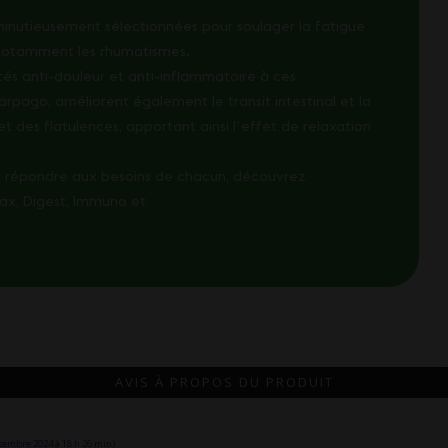
minutieusement sélectionnées pour soulager la fatigue
 notamment les rhumatismes.
tés anti-douleur et anti-inflammatoire à ces
rpago, améliorent également le transit intestinal et la
t des flatulences, apportant ainsi lʼeffet de relaxation
 répondre aux besoins de chacun, découvrez
lax, Digest, Immuno et
AVIS À PROPOS DU PRODUIT
cembre 2024 à 18 h 26 min)