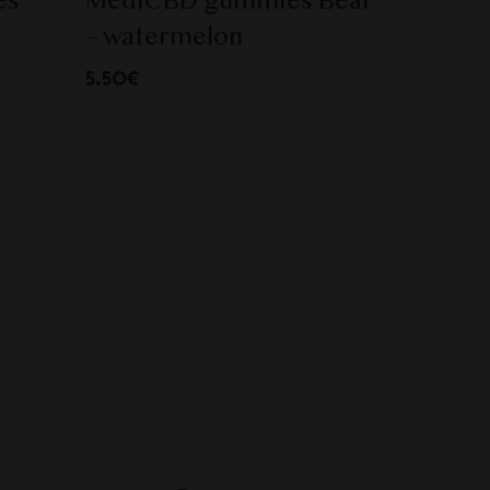
es
MediCBD gummies Bear
– watermelon
5.50€