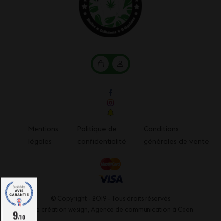
Mon
Mon
panier
compte
Mentions
Politique de
Conditions
légales
confidentialité
générales de vente
© Copyright - 2019 - Tous droits réservés
Une création wesign,
Agence de communication à Caen
9
/10