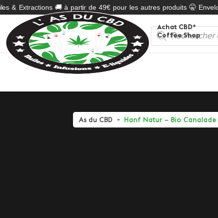
s & Extractions 🚚 à partir de 49€ pour les autres produits 🤫 Envelop
Achat CBD*
Recherche
Coffee Shop
de
produits
As du CBD
Hanf Natur – Bio Canalade