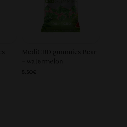
es
MediCBD gummies Bear
– watermelon
5.50€