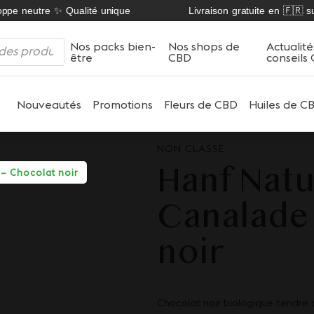
pe neutre ✨ Qualité unique
Livraison gratuite en 🇫🇷 sur 
Nos packs bien-
Nos shops de
Actualité
être
CBD
conseils
Nouveautés
Promotions
Fleurs de CBD
Huiles de C
NON CLASSÉ
Hanf Natu
 – Chocolat noir
Canalade
noir
Chocolat noir biologique tendre 