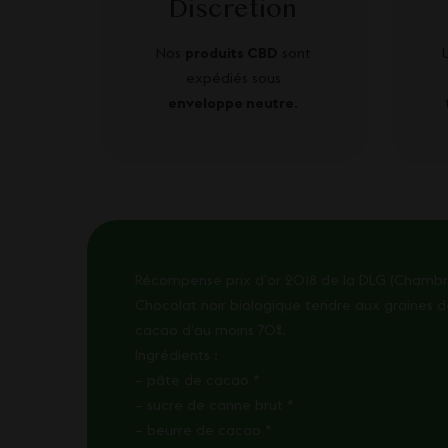
Discretion
Nos
produits CBD
sont
expédiés sous
enveloppe neutre
.
Récompense prix d’or 2018 de la DLG (Chambre
Chocolat noir biologique tendre aux graines 
cacao d’au moins 70%.
Ingrédients :
– pâte de cacao *
– sucre de canne brut *
– beurre de cacao *