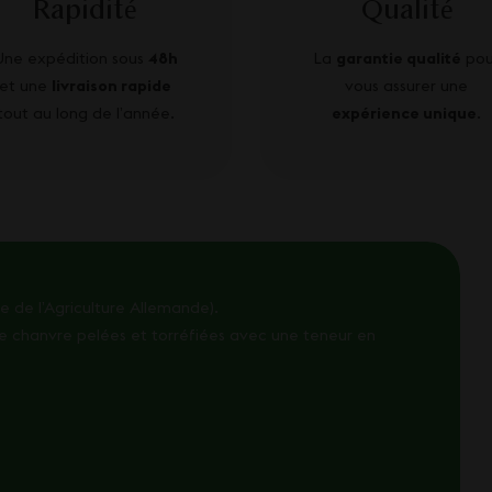
Rapidité
Qualité
Une expédition sous
48h
La
garantie qualité
pou
et une
livraison rapide
vous assurer une
tout au long de l’année.
expérience unique
.
 de l’Agriculture Allemande).
de chanvre pelées et torréfiées avec une teneur en