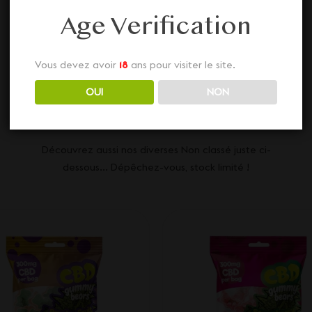
Age Verification
Nos autres Non
Vous devez avoir
18
ans pour visiter le site.
OUI
NON
classé
Découvrez aussi nos diverses Non classé juste ci-
dessous... Dépêchez-vous, stock limité !