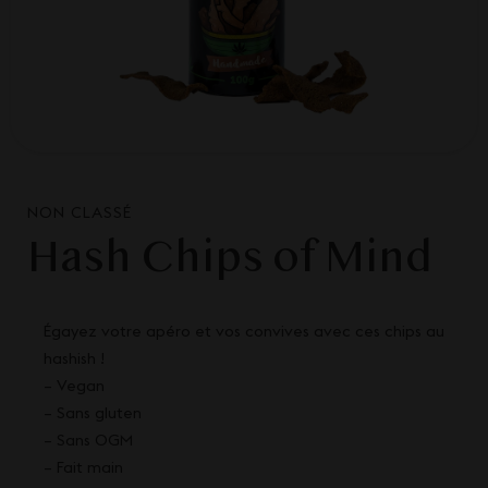
NON CLASSÉ
Hash Chips of Mind
Égayez votre apéro et vos convives avec ces chips au
hashish !
– Vegan
– Sans gluten
– Sans OGM
– Fait main