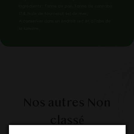
Ingrédients : farine de pois, farine de cannabis
17,1%, huile de tournesol, sel de mer.
A conserver dans un endroit sec et à l’abri de
la lumière.
Nos autres Non
classé