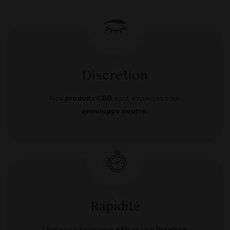
Discretion
Nos
produits CBD
sont expédiés sous
enveloppe neutre
.
Rapidité
Une expédition sous
48h
et une
livraison