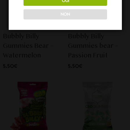
OUI
NON
Bubbly Billy
Bubbly Billy
Gummies Bear –
Gummies bear –
Watermelon
Passion Fruit
5.50€
5.50€