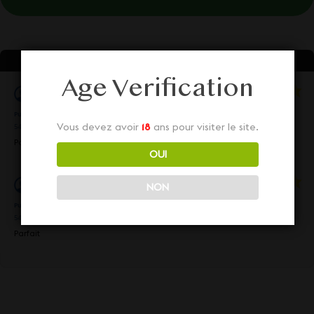
AVIS À PROPOS DU PRODUIT
Age Verification
Cécile J.
Publié le 15 septembre 2022 à 14 h 29 min
(Date de commande : Le 2 septembre 2022 à 8 h
Vous devez avoir
18
ans pour visiter le site.
54 min)
Parfait
OUI
Cécile J.
NON
Publié le 15 septembre 2022 à 14 h 29 min
(Date de commande : Le 2 septembre 2022 à 8 h
54 min)
Parfait