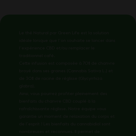
Le thé Natural par Green Life est la solution
idéale lorsque que lʼon souhaite se lancer dans
lʼexpérience CBD et/ou remplacer le
traditionnel café.
Cette infusion est composée à 70% de chanvre
broyé dans ses graines (Cannabis Sativa L.) et
de 30% de racine de réglisse (Glycyrrhiza
glabra).
Ainsi, vous pourrez profiter pleinement des
bienfaits du chanvre CBD couplé à la
rafraîchissante réglisse. Notre équipe vous
garantie un moment de relaxation du corps et
de lʼesprit ! Les bienfaits du cannabidiol sont
nombreuses et reconnues. Il permet de