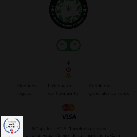
Mon
Mon
panier
compte
Mentions
Politique de
Conditions
légales
confidentialité
générales de vente
© Copyright - 2019 - Tous droits réservés
Une création wesign,
Agence de communication à Caen