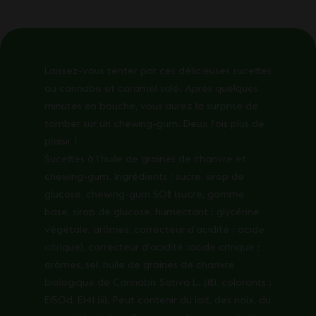
Laissez-vous tenter par ces délicieuses sucettes
au cannabis et caramel salé. Après quelques
minutes en bouche, vous aurez la surprise de
tomber sur un chewing-gum. Deux fois plus de
plaisir !
Sucettes à l’huile de graines de chanvre et
chewing-gum. Ingrédients : sucre, sirop de
glucose, chewing-gum 50% (sucre, gomme
base, sirop de glucose, humectant : glycérine
végétale, arômes, correcteur d’acidité : acide
citrique), correcteur d’acidité :acide citrique ;
arômes, sel, huile de graines de chanvre
biologique de Cannabis Sativa L. (1%), colorants :
E150d, E141 (ii). Peut contenir du lait, des noix, du