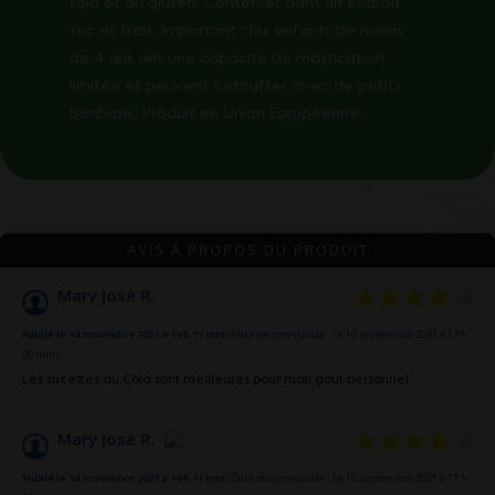
soja et du gluten. Conserver dans un endroit
sec et frais. Important : les enfants de moins
de 4 ans ont une capacité de mastication
limitée et peuvent s’étouffer avec de petits
bonbons. Produit en Union Européenne.
AVIS À PROPOS DU PRODUIT
Mary José R.
Publié le 14 novembre 2021 à 19 h 11 min
(Date de commande : Le 10 septembre 2021 à 17 h
09 min)
Les sucettes au Cola sont meilleures pour mon gout personnel
Mary José R.
Publié le 14 novembre 2021 à 19 h 11 min
(Date de commande : Le 10 septembre 2021 à 17 h