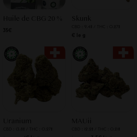
Huile de CBG 20 %
Skunk
CBD : 9.4%
/
THC : 0.27%
35€
€ le g
Uranium
MAUii
CBD : 13.8%
/
THC : 0.27%
CBD : 12.2%
/
THC : 0.21%