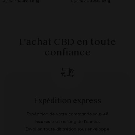
4€ le g
3.5€ le g
À partir de
À partir de
L'achat CBD en toute
confiance
Expédition express
Expédition de votre commande sous
48
heures
tout au long de l’année.
Envoi en toute discrétion sous enveloppe