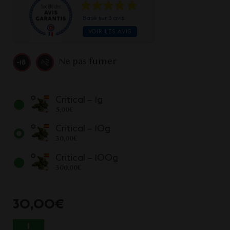
Basé sur 3 avis
VOIR LES AVIS
Ne pas fumer
Critical – 1g
5,00
€
Critical – 10g
30,00
€
Critical – 100g
300,00
€
30,00
€
QUANTITÉ DE CRITICAL