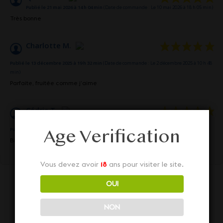
Publié le 21 mai 2026 à 14 h 04 min
(Date de commande : Le 10 mai 2026 à 18 h 05 min)
Très bonne
Charlotte M.
Publié le 13 décembre 2025 à 19 h 32 min
(Date de commande : Le 2 décembre 2025 à 10 h 48
min)
Parfaite, fruitée comme j’aime
Cédric T.
Age Verification
Publié le 10 août 2024 à 9 h 10 min
(Date de commande : Le 31 juillet 2024 à 4 h 21 min)
Bien
Vous devez avoir
18
ans pour visiter le site.
OUI
NON