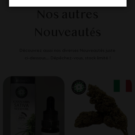
Nos autres
Nouveautés
Découvrez aussi nos diverses Nouveautés juste
ci-dessous... Dépêchez-vous, stock limité !