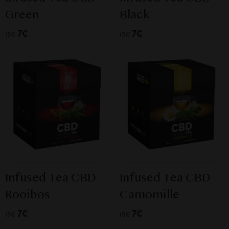
Green
Black
7€
7€
15€
15€
Infused Tea CBD
Infused Tea CBD
Rooibos
Camomille
7€
7€
15€
15€