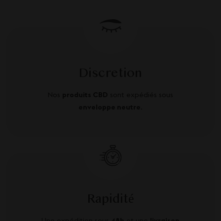
Discretion
Nos
produits CBD
sont expédiés sous
enveloppe neutre
.
Rapidité
Une expédition sous
48h
et une
livraison