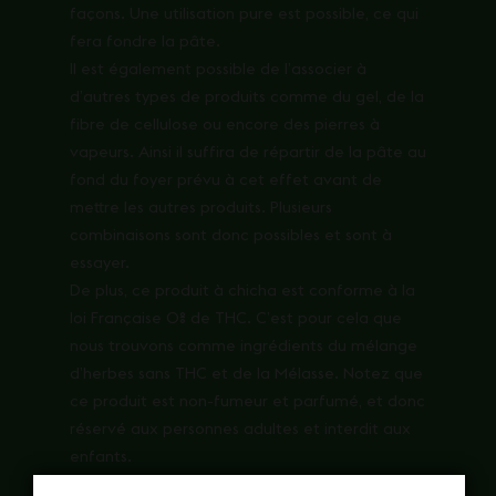
façons. Une utilisation pure est possible, ce qui
fera fondre la pâte.
Il est également possible de l’associer à
d’autres types de produits comme du gel, de la
fibre de cellulose ou encore des pierres à
vapeurs. Ainsi il suffira de répartir de la pâte au
fond du foyer prévu à cet effet avant de
mettre les autres produits. Plusieurs
combinaisons sont donc possibles et sont à
essayer.
De plus, ce produit à chicha est conforme à la
loi Française 0% de THC. C’est pour cela que
nous trouvons comme ingrédients du mélange
d’herbes sans THC et de la Mélasse. Notez que
ce produit est non-fumeur et parfumé, et donc
réservé aux personnes adultes et interdit aux
enfants.
Bon à savoir