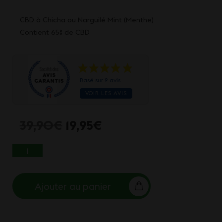
CBD à Chicha ou Narguilé Mint (Menthe)
Contient 65% de CBD
Basé sur 2 avis
VOIR LES AVIS
Le
Le
39,90
€
19,95
€
prix
prix
QUANTITÉ DE CHICHA CBD MINT - 200G
initial
actuel
Ajouter au panier
était :
est :
39,90€.
19,95€.