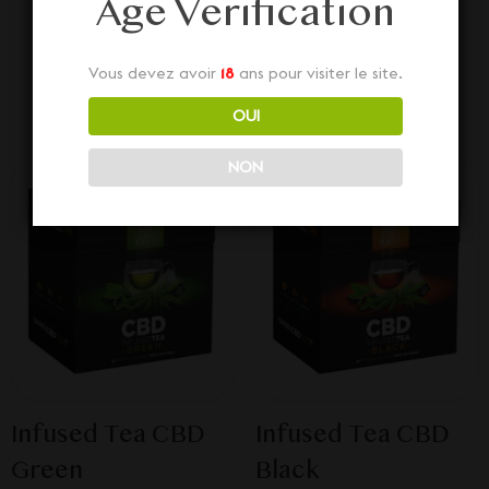
Age Verification
Découvrez aussi nos diverses Promotions juste
Vous devez avoir
18
ans pour visiter le site.
ci-dessous... Dépêchez-vous, stock limité !
OUI
NON
Infused Tea CBD
Infused Tea CBD
Green
Black