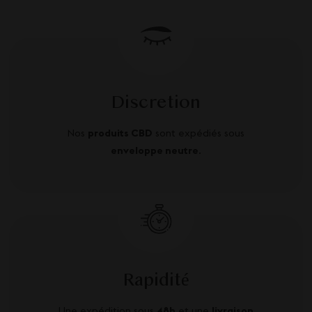
Discretion
Nos
produits CBD
sont expédiés sous
enveloppe neutre
.
Rapidité
Une expédition sous
48h
et une
livraison