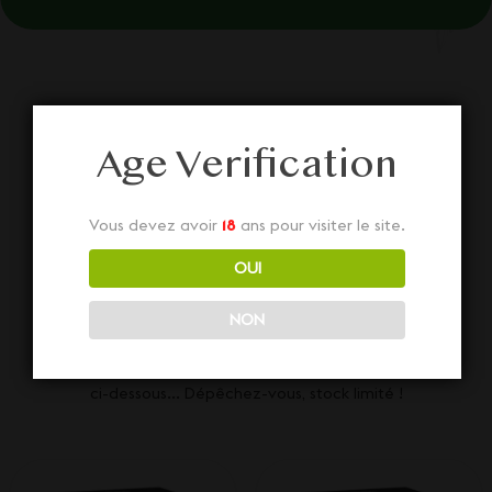
Age Verification
Nos autres
Vous devez avoir
18
ans pour visiter le site.
OUI
Promotions
NON
Découvrez aussi nos diverses Promotions juste
ci-dessous... Dépêchez-vous, stock limité !