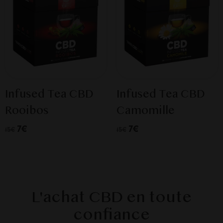
Infused Tea CBD
Infused Tea CBD
Rooibos
Camomille
7€
7€
15€
15€
L'achat CBD en toute
confiance