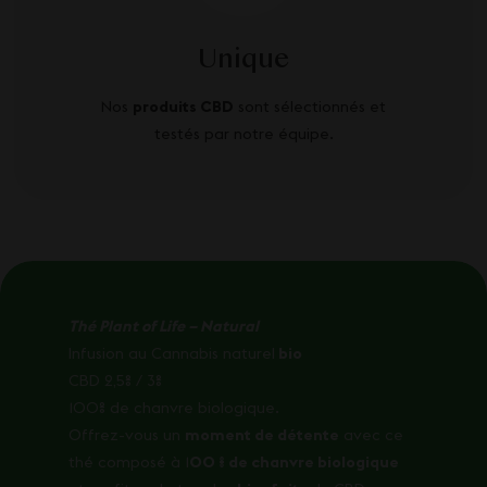
Unique
Nos
produits CBD
sont sélectionnés et
testés par notre équipe.
Thé Plant of Life – Natural
Infusion au Cannabis naturel
bio
CBD 2,5% / 3%
100% de chanvre biologique.
Offrez-vous un
moment de détente
avec ce
thé composé à 1
00 % de chanvre biologique