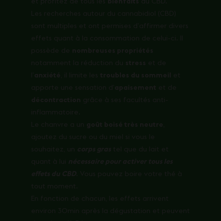
et profitez de tous les
bienfaits
du CBD.
Les recherches autour du cannabidiol (CBD)
sont multiples et ont permises d’affirmer divers
effets quant à la consommation de celui-ci. Il
possède de
nombreuses propriétés
notamment la réduction du
stress
et de
l’
anxiété
, il limite les
troubles du sommeil
et
apporte une sensation d’
apaisement
et de
décontraction
grâce à ses facultés anti-
inflammatoire.
Le chanvre a un
goût boisé très neutre
,
ajoutez du sucre ou du miel si vous le
souhaitez, un
corps gras
tel que du lait et
quant à lui
nécessaire pour activer tous les
effets du CBD
. Vous pouvez boire votre thé à
tout moment.
En fonction de chacun, les effets arrivent
environ 30min après la dégustation et peuvent