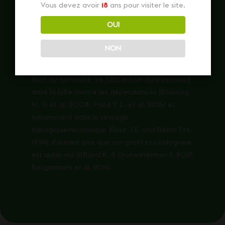
Aucun effet psychotrope
contrairement au
Vous devez avoir
18
ans pour visiter le site.
THC, effet modérateur sur celui-ci
OUI
Ses propriétés sédatives, apaisantes et
décontractantes, agissent positivement sur les
NON
états de stress, d’insomnie et d’anxiété. Son
action anxiolytique permettrait de réduire un
état de nervosité. Le CBD est un outil innovant
dans la lutte contre les dépendances (Bossong
M. G et al. 2008 ; Hurd Y. L. et al. 2015) et
notamment dans le sevrage
tabagique/nicotinique (Rose J.E. and Behm F.M.
1994) d’autant plus que son profil toxicologique
est quasi-nul (Iffland K. & Grotenhermen F. 2017;
Bergamashi et al. 2011).