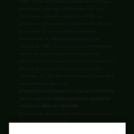
effet, cette substance possède de nombreux
avantages : elle agit directement sur deux
récepteurs cannabinoïdes CB1 et CB2. Le
premier se trouve dans le système nerveux et
le cerveau, le second dans le système
immunitaire et d’autres parties du corps.
Associé au CBD, reconnu pour ses nombreuses
vertus, ce duo soulagera vos douleurs et
inflammations par une sensation d’apaisement
général grâce à leur faculté anxiolytique.
La teneur en CBG de ce thé ne peut donc être
que bénéfique que vous !
N’oubliez pas d’ajouter un corps gras comme le
lait ou une huile vierge ayant pour objectif de
révéler les effets du CBD/CBG.
Pour plus de douceur une cuillère de miel peut
être rajoutée sans souci.
Il n’y a aucune contrainte à consommer ce thé