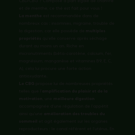
CBD/CBG ? Composé à part égale de chanvre
et de menthe, ce thé est fait pour vous !
La menthe
est recommandée dans de
nombreux cas : insomnies, migraine, trouble de
la digestion, car elle possède de
multiples
propriétés
qu’elle conserve après séchage
durant au moins un an. Riche en
micronutriments (bêta-carotène, calcium, fer,
magnésium, manganèse et vitamines B9, E, C,
A), cela lui procure une forte action
antioxydante.
Le CBG
propose lui de nombreuses propriétés
telles que l’
amplification du plaisir et de la
motivation
, une
meilleure digestion
accompagnée d’une régulation de l’appétit
ainsi qu’une
amélioration des troubles du
sommeil
et agit également sur les organes
reproducteurs : le canal référent et l’utérus. En