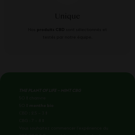
Unique
Nos
produits CBD
sont sélectionnés et
testés par notre équipe.
THE PLANT OF LIFE – MINT CBG
50 % chanvre
50 %
menthe bio
CBD : 2,5 – 3 %
CBG : 7 – 8 %
Vous souhaitez commencer l’expérience du