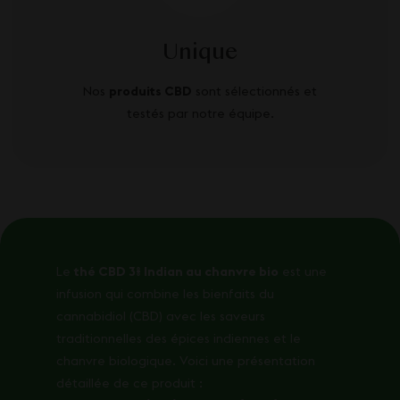
Unique
Nos
produits CBD
sont sélectionnés et
testés par notre équipe.
Le
thé CBD 3% Indian au chanvre bio
est une
infusion qui combine les bienfaits du
cannabidiol (CBD) avec les saveurs
traditionnelles des épices indiennes et le
chanvre biologique. Voici une présentation
détaillée de ce produit :