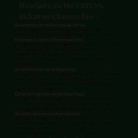
Bienfaits du thé CBD 3%
Indian au chanvre bio
:
Relaxation et réduction du stress
:
Le CBD aide à calmer l’esprit, réduire l’anxiété et
favoriser une sensation générale de bien-être.
Propriétés anti-inflammatoires
:
Le CBD et les épices indiennes (comme le curcuma
et le gingembre) ont des propriétés anti-
inflammatoires et antioxydantes, ce qui peut
contribuer à réduire les douleurs articulaires et
musculaires.
Amélioration de la digestion
:
Les épices comme le gingembre et la cardamome
aident à apaiser les inconforts digestifs, tandis que
le CBD peut également avoir un effet bénéfique
sur le système digestif.
Effet énergisant et réchauffant
:
Les épices réchauffantes peuvent stimuler la
circulation sanguine et procurer un léger effet
énergisant, tout en étant apaisant pour l’esprit.
Qualité du sommeil améliorée
:
En consommant ce thé avant le coucher, vous
bénéficiez des effets relaxants du CBD combinés à
l’effet apaisant des épices, ce qui favorise un
sommeil réparateur.