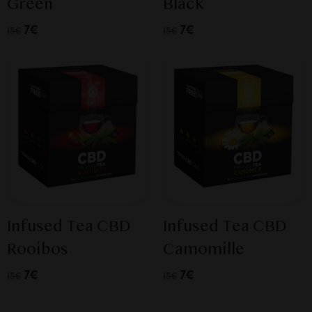
Green
Black
7€
7€
15€
15€
Infused Tea CBD
Infused Tea CBD
Rooibos
Camomille
7€
7€
15€
15€