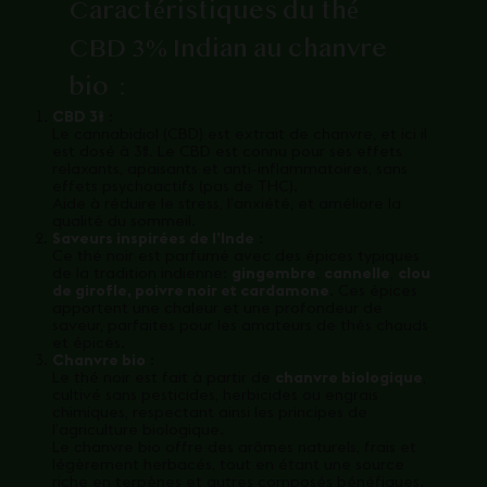
Caractéristiques du thé
CBD 3% Indian au chanvre
bio
:
CBD 3%
:
Le cannabidiol (CBD) est extrait de chanvre, et ici il
est dosé à 3%. Le CBD est connu pour ses effets
relaxants, apaisants et anti-inflammatoires, sans
effets psychoactifs (pas de THC).
Aide à réduire le stress, l’anxiété, et améliore la
qualité du sommeil.
Saveurs inspirées de l’Inde
:
Ce thé noir est parfumé avec des épices typiques
de la tradition indienne:
gingembre
,
cannelle
,
clou
de girofle, poivre noir et cardamone
. Ces épices
apportent une chaleur et une profondeur de
saveur, parfaites pour les amateurs de thés chauds
et épicés.
Chanvre bio
:
Le thé noir est fait à partir de
chanvre biologique
,
cultivé sans pesticides, herbicides ou engrais
chimiques, respectant ainsi les principes de
l’agriculture biologique.
Le chanvre bio offre des arômes naturels, frais et
légèrement herbacés, tout en étant une source
riche en terpènes et autres composés bénéfiques.