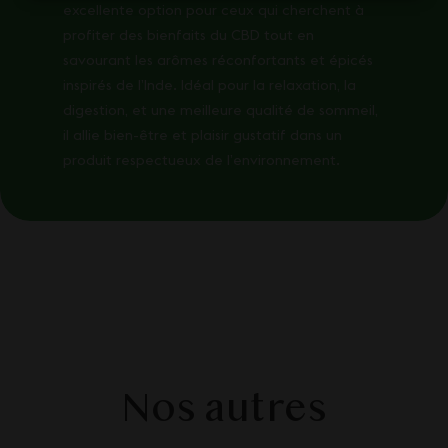
excellente option pour ceux qui cherchent à
profiter des bienfaits du CBD tout en
savourant les arômes réconfortants et épicés
inspirés de l’Inde. Idéal pour la relaxation, la
digestion, et une meilleure qualité de sommeil,
il allie bien-être et plaisir gustatif dans un
produit respectueux de l’environnement.
Nos autres